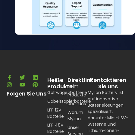
Heiße
Direktlinks
Kontaktieren
Produkte
Sie Uns
Heim
Golfwagenbatterie
Mylion Battery ist
Folgen Sie Uns
Produkte
auf innovative
Gabelstaplerbatterie
Über uns
Batterielösungen
LFP 12V
spezialisiert,
Warum
Batterie
darunter Mini-USV-
Mylion
Systeme und
LFP 48V
Unser
Lithium-Ionen-
Batterie
Service