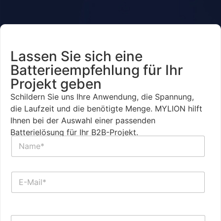
Lassen Sie sich eine
Batterieempfehlung für Ihr
Projekt geben
Schildern Sie uns Ihre Anwendung, die Spannung,
die Laufzeit und die benötigte Menge. MYLION hilft
Ihnen bei der Auswahl einer passenden
Batterielösung für Ihr B2B-Projekt.
A
N
n
a
w
m
e
e
n
E
*
d
-
u
M
n
a
W
g
T
i
o
*
e