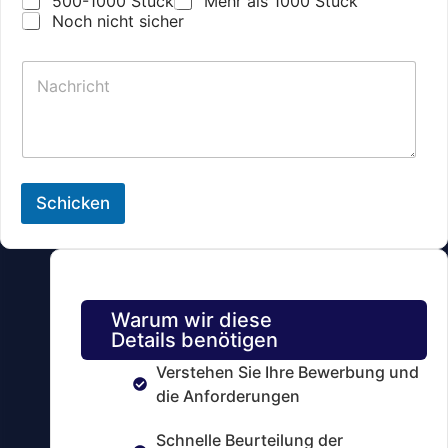
ö
500-1000 Stück
Mehr als 1000 Stück
s
Noch nicht sicher
u
n
N
g
a
e
c
n
h
*
r
i
c
h
Schicken
t
Warum wir diese
Details benötigen
Verstehen Sie Ihre Bewerbung und
die Anforderungen
Schnelle Beurteilung der