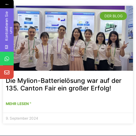
←
K
o
n
t
a
k
i
e
r
e
n
S
i
e
u
n
DER BLOG
t
s
Die Mylion-Batterielösung war auf der
135. Canton Fair ein großer Erfolg!
MEHR LESEN "
9. September 2024